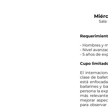
Miérc
Sala
Requerimient
- Hombres y m
- Nivel avanza
- 5 años de ex
Cupo limitad
El internacio
clase de balle
está enfocada
bailarines y b
persona la exp
más relevante
mejorar aspec
para observar