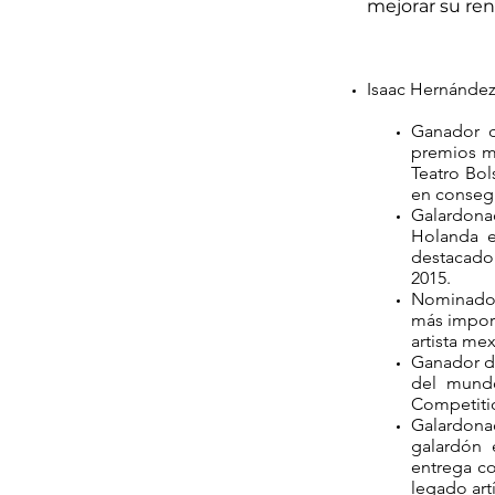
mejorar su ren
Isaac Hernández 
Ganador d
premios má
Teatro Bol
en consegu
Galardona
Holanda e
destacado 
2015.
Nominado a
más import
artista me
Ganador de
del mundo
Competiti
Galardonad
galardón 
entrega co
legado artí