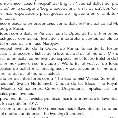
mo único ‘Lead Principal’ del English National Ballet del pr
wards’ en la categoría ‘Logro excepcional en la danza’. Los ‘Ol
s más respetados y prestigiosos de Inglaterra en el ámbito d
el teatro.
nico mexicano en presentarse como Bailarín Principal con el Ma
burgo, Rusia.
debut como Bailarín Principal con la Ópera de París. Primer me
estigiosa compañía. Invitado a interpretar distintos ballets c
del mítico bailarín ruso Nureyev.
Principal invitado de la Ópera de Roma, teniendo la fortun
ajo la dirección artística de la leyenda del ballet mundial Mikha
cano en bailar como invitado especial en el teatro Bolshoi de 
larín mexicano en ser invitado al World Ballet Festival de Tok
tivales de ballet más prestigiosos y exclusivos en el mundo,
rellas del ballet mundial actual.
ista en distintos foros como ‘The Economist Mexico Summit’
ieties’, Switch Nederlands, Ciudad de las Ideas, The Royal 
 Mexico, Citibanamex, Comex, Despertares Impulsa, así co
ales para jóvenes.
 para una de las revistas políticas más importantes e inﬂuyent
 En su edición 2017.
 como una de las 1000 personas más inﬂuyentes de Londres, I
del medio Londinense The Evening Standard.