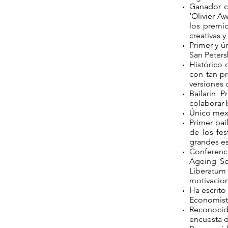
Ganador co
‘Olivier A
los premio
creativas y 
Primer y ú
San Peters
Histórico 
con tan pr
versiones 
Bailarín 
colaborar b
Único mexi
Primer bai
de los fes
grandes est
Conferenc
Ageing Soc
Liberatum
motivacion
Ha escrito
Economist.
Reconocido
encuesta 