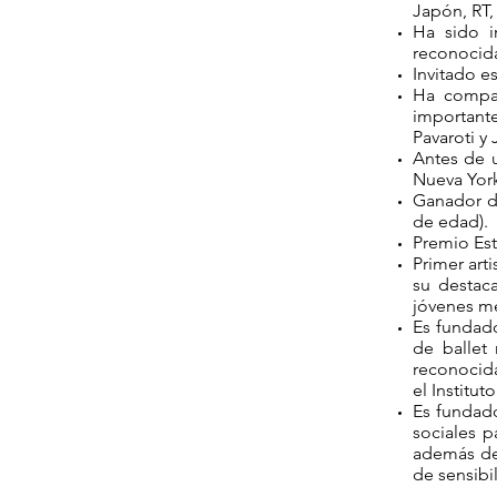
Japón, RT,
Ha sido i
reconocid
Invitado e
Ha compar
importante
Pavaroti y 
Antes de u
Nueva York
Ganador de
de edad).
Premio Est
Primer art
su destaca
jóvenes m
Es fundado
de ballet
reconocida
el Institu
Es fundado
sociales 
además de
de sensibil