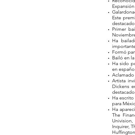
Reconocid
Expansión 
Galardonad
Este prem
destacados
Primer bai
Noviembre
Ha bailad
important
Formó part
Bailó en l
Ha sido p
en español
Aclamado c
Artista in
Dickens en
destacado
Ha escrito
para Méxic
Ha aparec
The Finan
Univision
Inquirer, 
Hufﬁngton