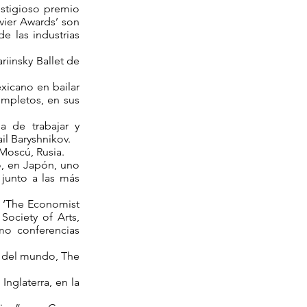
estigioso premio
ivier Awards’ son
e las industrias
riinsky Ballet de
xicano en bailar
ompletos, en sus
a de trabajar y
il Baryshnikov.
Moscú, Rusia.
io, en Japón, uno
 junto a las más
, ‘The Economist
Society of Arts,
mo conferencias
es del mundo, The
nglaterra, en la