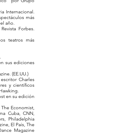
ico” por Grupo
a Internacional.
spectáculos más
del año.
 Revista Forbes.
los teatros más
.
en sus ediciones
zine. (EE.UU.)
escritor Charles
res y cientíﬁcos
 Hawking.
st en su edición
 The Economist,
anma Cuba, CNN,
s, Philadelphia
ine, El País, The
Dance Magazine