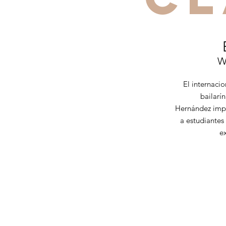
W
El internaci
bailarí
Hernández impa
a estudiantes
ex