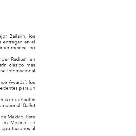
r Bailarín, los
e entregan en el
rimer mexica- no
nder Radius’, en
rín clásico más
na internacional
nce Awards’, los
cedentes para un
 más importantes
national Ballet
 de México. Este
r en México, se
 aportaciones al