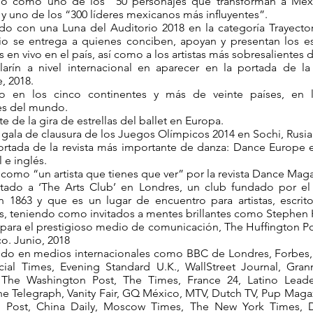
o como uno de los “50 personajes que transforman a Méx
y uno de los “300 líderes mexicanos más inﬂuyentes”.
o con una Luna del Auditorio 2018 en la categoría Trayectori
io se entrega a quienes conciben, apoyan y presentan los e
 en vivo en el país, así como a los artistas más sobresalientes 
larín a nivel internacional en aparecer en la portada de la
, 2018.
o en los cinco continentes y más de veinte países, en 
es del mundo.
e de la gira de estrellas del ballet en Europa.
a gala de clausura de los Juegos Olímpicos 2014 en Sochi, Rusia
ortada de la revista más importante de danza: Dance Europe 
 e inglés.
omo “un artista que tienes que ver” por la revista Dance Maga
vitado a ‘The Arts Club’ en Londres, un club fundado por el 
 1863 y que es un lugar de encuentro para artistas, escrito
s, teniendo como invitados a mentes brillantes como Stephen
 para el prestigioso medio de comunicación, The Hufﬁngton Po
o. Junio, 2018
ido en medios internacionales como BBC de Londres, Forbes,
cial Times, Evening Standard U.K., WallStreet Journal, Gr
, The Washington Post, The Times, France 24, Latino Leader
The Telegraph, Vanity Fair, GQ México, MTV, Dutch TV, Pup Magaz
 Post, China Daily, Moscow Times, The New York Times, 