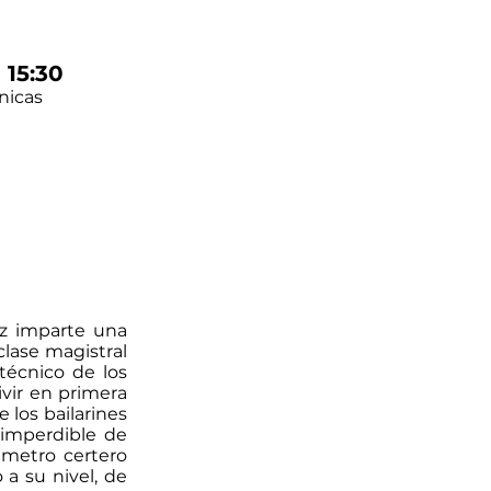
 15:30
nicas
ez imparte una
clase magistral
técnico de los
ivir en primera
 los bailarines
 imperdible de
ámetro certero
a su nivel, de