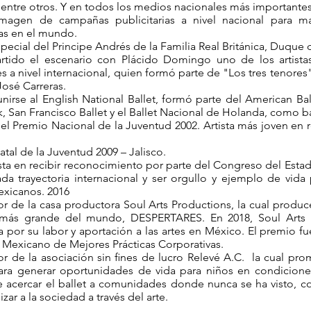
 entre otros. Y en todos los medios nacionales más importantes
magen de campañas publicitarias a nivel nacional para m
as en el mundo.
special del Principe Andrés de la Familia Real Británica, Duque 
tido el escenario con Plácido Domingo uno de los artist
s a nivel internacional, quien formó parte de "Los tres tenores
José Carreras.
nirse al English National Ballet, formó parte del American Bal
, San Francisco Ballet y el Ballet Nacional de Holanda, como bai
l Premio Nacional de la Juventud 2002. Artista más joven en re
atal de la Juventud 2009 – Jalisco.
ista en recibir reconocimiento por parte del Congreso del Esta
da trayectoria internacional y ser orgullo y ejemplo de vida 
exicanos. 2016
r de la casa productora Soul Arts Productions, la cual produc
 más grande del mundo, DESPERTARES. En 2018, Soul Arts 
 por su labor y aportación a las artes en México. El premio f
to Mexicano de Mejores Prácticas Corporativas.
r de la asociación sin ﬁnes de lucro Relevé A.C. la cual pr
para generar oportunidades de vida para niños en condicione
 acercar el ballet a comunidades donde nunca se ha visto, 
izar a la sociedad a través del arte.