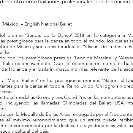
dimiento como bailarines profesionales o en formación.
(México) – English National Ballet
el premio ‘Benois de la Danse’ 2018 en la categoría a Mejo
s prestigiosos para la danza en todo el mundo, los cuales s
shoi de Moscú y son considerados los “Oscar” de la danza. P
irlo.
do con los prestigiosos premios ‘Leonide Massine’ y ‘Alexa
 Italia respectivamente. Que lo reconocieron como el baila
de Holanda y el bailarín masculino más relevante de la esce
 ‘Mejor Bailarín’ en los prestigiosos premios ‘Nation- al Da
antes para la danza en todo el Reino Unido. Un logro sin pre
xicano.
 trece medallas de oro y tres Grand Prix en las competencias
, incluyendo las llamadas Olimpiadas del Ballet (USA Inter
on).
o con la Medalla de Bellas Artes, entregada por el Presidente
es el máximo reconocimiento que un artista puede recibi
mo reconocimiento por la destacada trayectoria y las valiosas
stico y cultural del país.