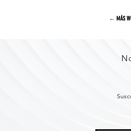
← MÁS W
No
Susc