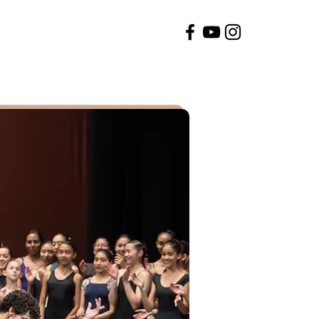
soUl Arts
prOductioNs