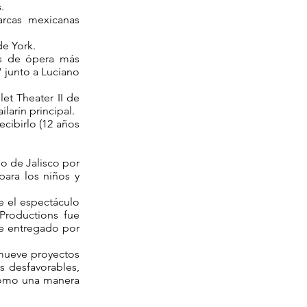
.
arcas mexicanas
de York.
as de ópera más
" junto a Luciano
let Theater II de
larín principal.
cibirlo (12 años
do de Jalisco por
para los niños y
e el espectáculo
Productions fue
ue entregado por
omueve proyectos
s desfavorables,
como una manera