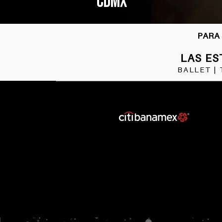
CDMX
PARA
LAS ES
BALLET | 