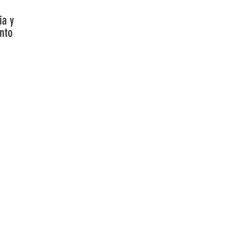
ia y
ento