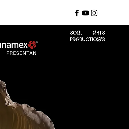
soUl Arts
prOductioNs