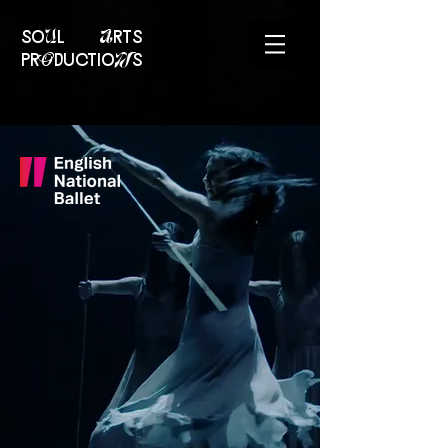
soUl Arts
prOductioNs