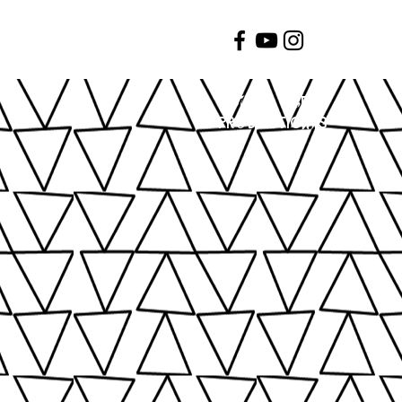
soUl Arts
prOductioNs