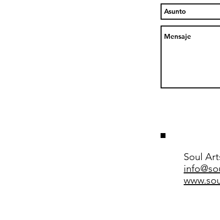
Soul Art
info@so
www.sou