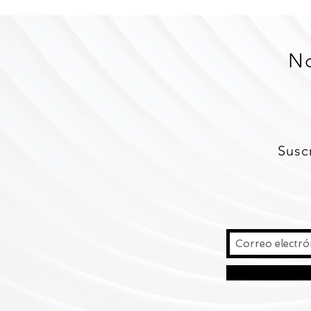
No
Susc