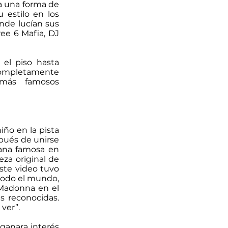
a una forma de
u estilo en los
onde lucían sus
ee 6 Mafia, DJ
 el piso hasta
completamente
 más famosos
ño en la pista
pués de unirse
bana famosa en
eza original de
Este video tuvo
 todo el mundo,
 Madonna en el
 reconocidas.
ver”.
ganara interés