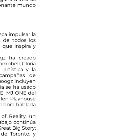
cionante mundo
sca impulsar la
s de todos los
 que inspira y
ogz ha creado
mpbell, Gloria
artística y la
 campañas de
Boogz incluyen
fía se ha usado
 El MJ ONE del
effen Playhouse
palabra hablada
of Reality, un
rabajo continúa
reat Big Story;
 de Toronto; y