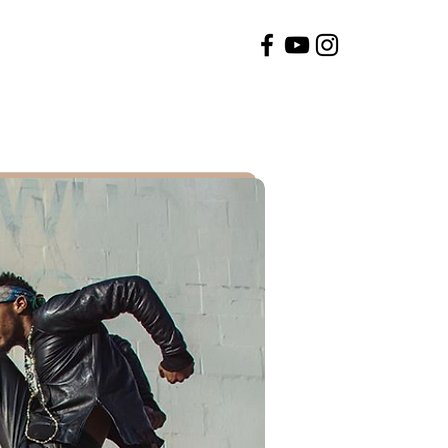
soUl Arts
prOductioNs