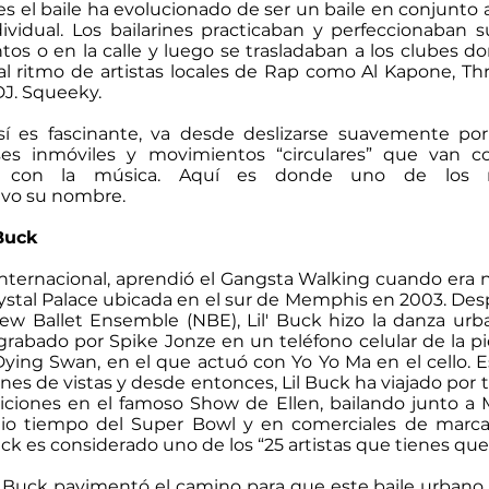
s el baile ha evolucionado de ser un baile en conjunto 
ndividual. Los bailarines practicaban y perfeccionaban s
os o en la calle y luego se trasladaban a los clubes d
l ritmo de artistas locales de Rap como Al Kapone, Thr
DJ. Squeeky.
í es fascinante, va desde deslizarse suavemente por
ses inmóviles y movimientos “circulares” que van 
os con la música. Aquí es donde uno de los
uvo su nombre.
 Buck
nternacional, aprendió el Gangsta Walking cuando era ni
rystal Palace ubicada en el sur de Memphis en 2003. Des
w Ballet Ensemble (NBE), Lil' Buck hizo la danza ur
rabado por Spike Jonze en un teléfono celular de la pi
Dying Swan, en el que actuó con Yo Yo Ma en el cello. 
nes de vistas y desde entonces, Lil Buck ha viajado por
iciones en el famoso Show de Ellen, bailando junto a
o tiempo del Super Bowl y en comerciales de marcas
ck es considerado uno de los “25 artistas que tienes que 
l’ Buck pavimentó el camino para que este baile urbano 