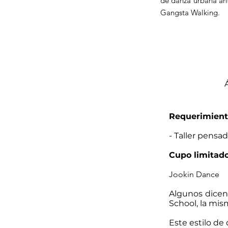
de danza urbana a
Gangsta Walking.
Requerimient
- Taller pensa
Cupo limitad
Jookin Dance
Algunos dicen
School, la mism
Este estilo d