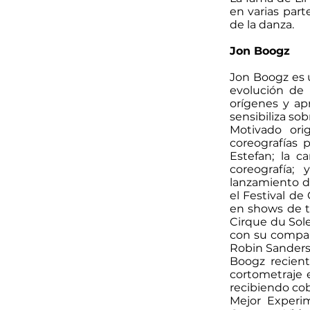
en varias par
de la danza.
Jon Boogz
Jon Boogz es u
evolución de 
orígenes y ap
sensibiliza sob
Motivado ori
coreografías 
Estefan; la c
coreografía
lanzamiento d
el Festival de
en shows de t
Cirque du Sole
con su compañí
Robin Sanders
Boogz recient
cortometraje e
recibiendo cob
Mejor Experim