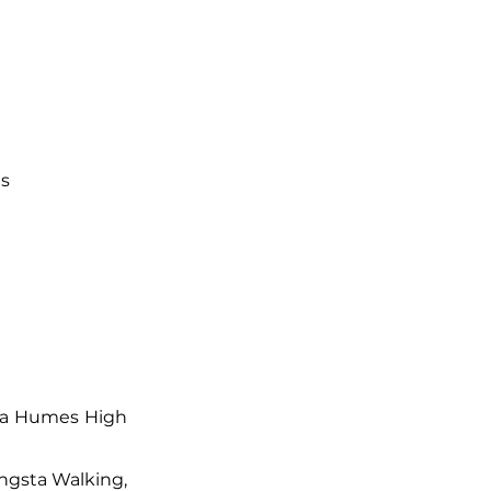
as
 la Humes High
ngsta Walking,