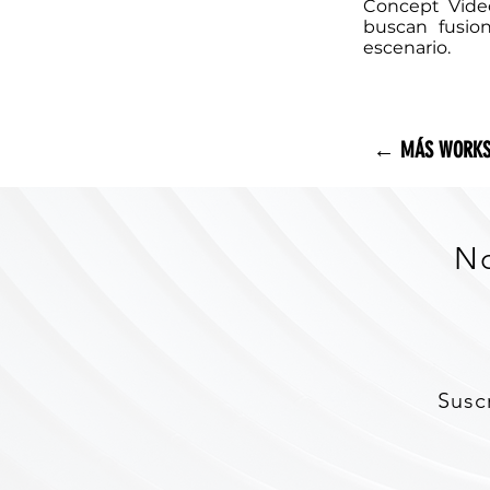
Concept Vide
buscan fusion
escenario.
← MÁS WORKS
No
Susc