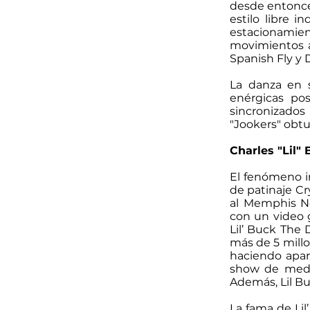
desde entonce
estilo libre i
estacionamient
movimientos a
Spanish Fly y 
La danza en s
enérgicas po
sincronizad
"Jookers" obt
Charles "Lil"
El fenómeno i
de patinaje C
al Memphis Ne
con un video g
Lil’ Buck The 
más de 5 millo
haciendo apar
show de medi
Además, Lil Bu
La fama de Li