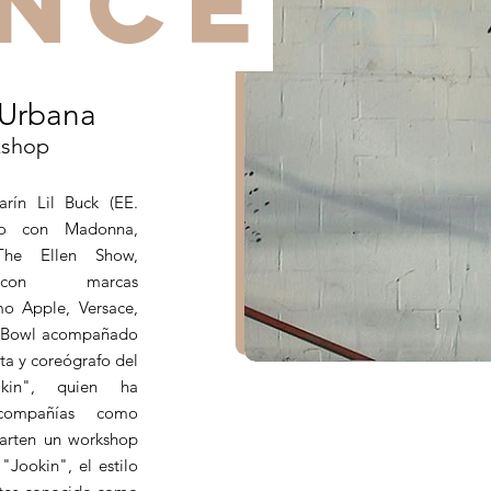
NCE
Urbana
shop
arín Lil Buck (EE.
do con Madonna,
The Ellen Show,
 con marcas
mo Apple, Versace,
er Bowl acompañado
ta y coreógrafo del
okin", quien ha
compañías como
arten un workshop
"Jookin", el estilo