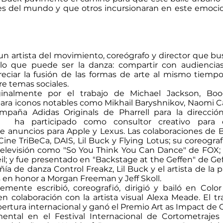
tes del mundo y que otros incursionaran en este emo
n artista del movimiento, coreógrafo y director que bu
lo que puede ser la danza: compartir con audiencia
reciar la fusión de las formas de arte al mismo tiempo
re temas sociales.
ginalmente por el trabajo de Michael Jackson, Bo
para iconos notables como Mikhail Baryshnikov, Naomi Ca
ampaña Adidas Originals de Pharrell para la dirección 
; y ha participado como consultor creativo para
e anuncios para Apple y Lexus. Las colaboraciones de 
 Cine TriBeCa, DAIS, Lil Buck y Flying Lotus; su coreogra
elevisión como "So You Think You Can Dance" de FOX;
il; y fue presentado en "Backstage at the Geffen" de G
a de danza Control Freakz, Lil Buck y el artista de la 
 en honor a Morgan Freeman y Jeff Skoll.
emente escribió, coreografió, dirigió y bailó en Color 
n colaboración con la artista visual Alexa Meade. El t
ertura internacional y ganó el Premio Art as Impact de G
ental en el Festival Internacional de Cortometrajes