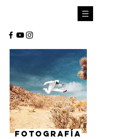
soUl Arts
prOductioNs
FOTOGRAFÍA