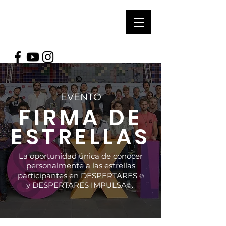
soUl Arts
prOductioNs
©
EVENTO
FIRMA DE
ESTRELLAS
La oportunidad única de conocer
personalmente a las estrellas
participantes en DESPERTARES
©
y DESPERTARES IMPULSA
.
©