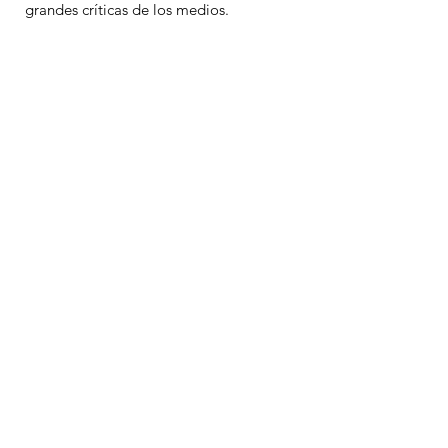
grandes críticas de los medios.
← MÁS WORKSHOPS
Notificaciones
Soul Arts
Productions
Suscríbete para
mantenerte informado de
Despertares, workshops,
eventos y más.