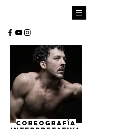
soUl Arts
prOductioNs
Coreografía