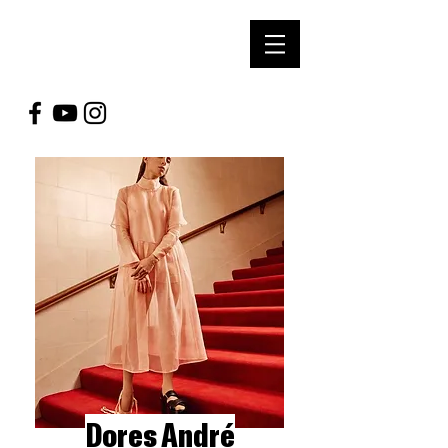
soUl Arts
prOductioNs
Dores André